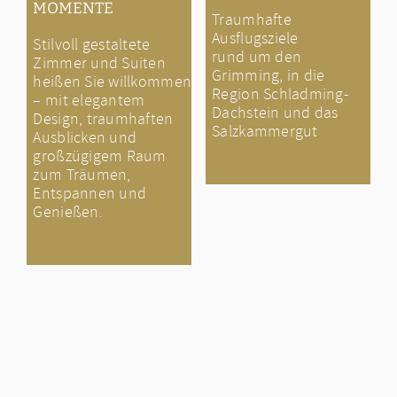
MOMENTE
Traumhafte
Ausflugsziele
Stilvoll gestaltete
rund um den
Zimmer und Suiten
Grimming, in die
heißen Sie willkommen
Region Schladming-
– mit elegantem
Dachstein und das
Design, traumhaften
Salzkammergut
Ausblicken und
großzügigem Raum
zum Träumen,
Entspannen und
Genießen.