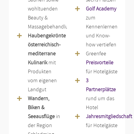
wohltuenden
Golf Academy
Beauty &
zum
Massagebehandlungen
Kennenlernen
Haubengekrönte
und Know-
österreichisch-
how vertiefen
mediterrane
Greenfee
Kulinarik
mit
Preisvorteile
Produkten
für Hotelgäste
vom eigenen
3
Landgut
Partnerplätze
Wandern,
rund um das
Biken &
Hotel
Seeausflüge
in
Jahresmitgliedschaft
der Region
für Hotelgäste