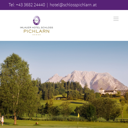
Zum
Bar
Tel: +43 3682 24440
|
hotel@schlosspichlarn.at
Area
Inhalt
springen