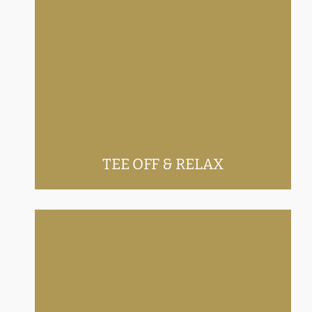
Tee off & relax
TEE OFF & RELAX
Greenfeeling – Perfekter Mix aus