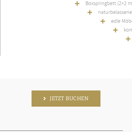
Boxspringbett (2×2 m)
naturbelassen
edle Möb
kom
JETZT BUCHEN