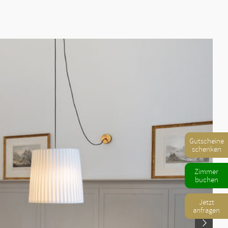
Gutscheine
schenken
Zimmer
buchen
Jetzt
anfragen
