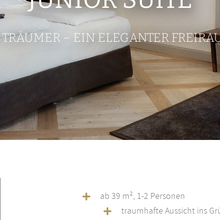
 TRÄUMER – EIN ELEGANTER FREIRA
ab 39 m², 1-2 Personen
traumhafte Aussicht ins G