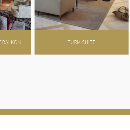
T BALKON
TURM SUITE