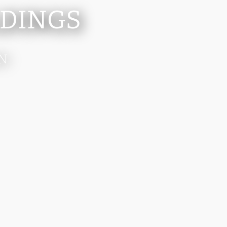
LDINGS
N